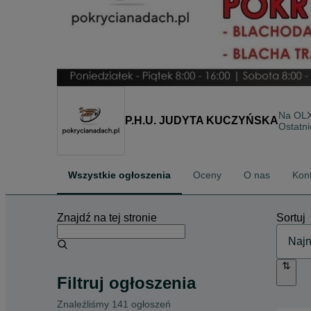
Na OL
P.H.U. JUDYTA KUCZYŃSKA
Ostatni
Wszystkie ogłoszenia
Oceny
O nas
Kon
Znajdź na tej stronie
Sortuj
Filtruj ogłoszenia
Znaleźliśmy 141 ogłoszeń