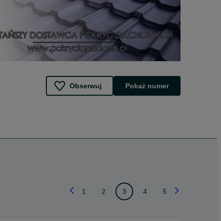
Obserwuj
Pokaż numer
1
2
3
4
5